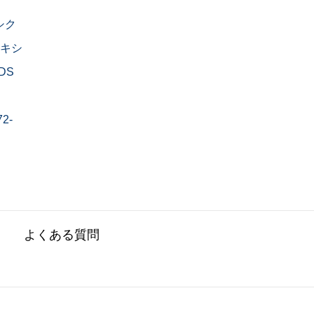
-シク
ロキシ
DS
2-
よくある質問