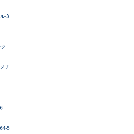
ル-3
酸
シク
ルメチ
6
64-5