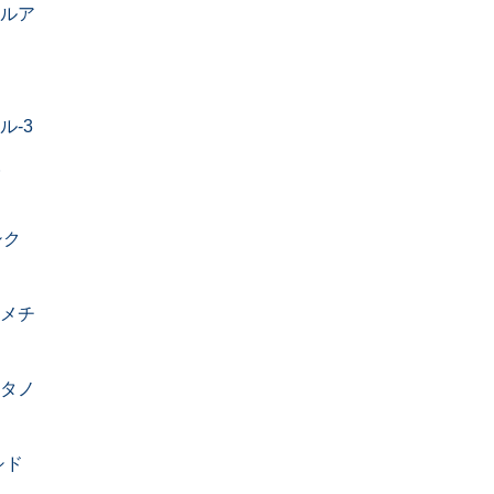
チルア
ル-3
酸
シク
ルメチ
-メタノ
シド