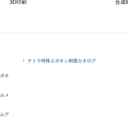
3D印刷
合成
テトラ特殊エポキシ樹脂カタログ
エポキ
チルメ
チルア