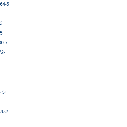
64-5
3
5
0-7
2-
ポキシ
チルメ