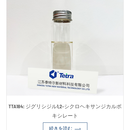
TTA184: ジグリシジル1,2-シクロヘキサンジカルボ
キシレート

続きを読む