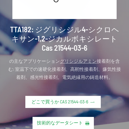
TTA182: ジグリシジル4-シクロヘ
キサン-1,2-ジカルボキシレート
Cas 21544-03-6
の主なアプリケーション
グリシジルアミン
接着剤を含
む: 室温下での速硬化接着剤、高靭性接着剤、嫌気性接
着剤、感光性接着剤。電気絶縁用の鋳造材料。
どこで買うか CAS 21544-03-6

技術的なデータシート
