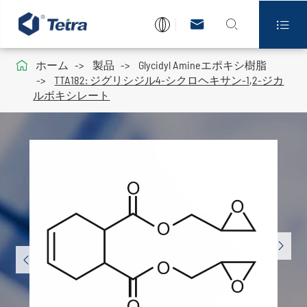




ホーム
製品
Glycidyl Amineエポキシ樹脂
TTA182: ジグリシジル4-シクロヘキサン-1,2-ジカ
ルボキシレート

