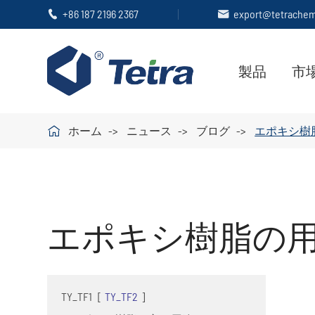
+86 187 2196 2367
export@tetrache


製品
市

ホーム
ニュース
ブログ
エポキシ樹
エポキシ樹脂の
TY_TF1
[
TY_TF2
]