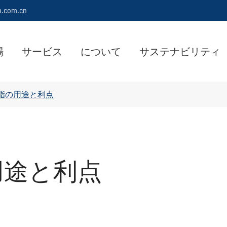
m.com.cn
場
サービス
について
サステナビリティ
脂の用途と利点
用途と利点