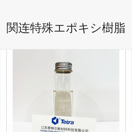
関连特殊エポキシ樹脂