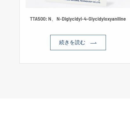
TTA500: N、N-Diglycidyl-4-Glycidyloxyaniline
続きを読む
