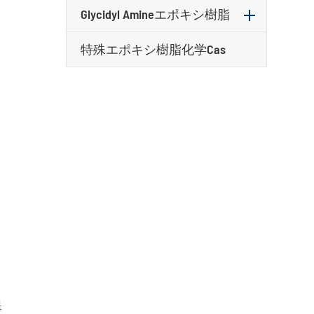
Glycidyl Amineエポキシ樹脂
特殊エポキシ樹脂化学Cas
、
こ
保